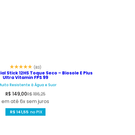
(83)
ial Stick 12HS Toque Seco – Biosole E Plus
Ultra Vitamin FPS 99
Muito Resistente à Água e Suor
P
P
R$ 149,00
R$ 186,25
r
r
em até 6x sem juros
e
e
R$ 141,55
no PIX
ç
ç
o
o
d
n