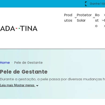
P
ima de R$399.
Frete grát
u
l
Prod
Protetor
Ro
a
utos
Solar
st
o
r
p
a
r
a
o
c
Home
Pele de Gestante
o
Pele de Gestante
n
t
Durante a gestação, a pele passa por diversas mudanças h
e
uma rotina de cuidados com produtos seguros, livres de s
Leia mais
Mostrar menos
ú
tolerância, ideais para hidratar, proteger e uniformizar a
d
e segurança.
o