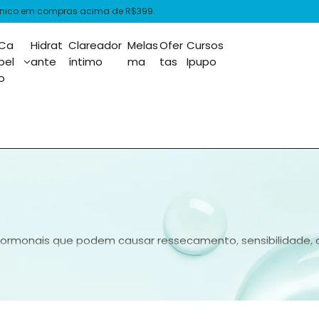
is acima de R$399.
Ca
Hidrat
Clareador
Melas
Ofer
Cursos
bel
ante
íntimo
ma
tas
Ipupo
o
ormonais que podem causar ressecamento, sensibilidade, ac
ubstâncias agressivas e testados dermatologicamente. A A
 pele da gestante, respeitando suas necessidades específica