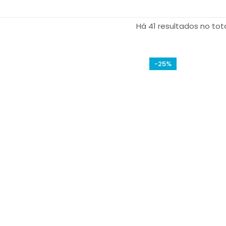
elegância às diversas e desafiadoras condições climáticas d
Há 41 resultados no tot
-25%