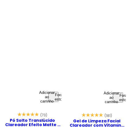
Adicionar
Adicionar
Fora de
Fora 
ao
ao
estoque
estoq
carrinho
carrinho
(73)
(181)
Pó Solto Translúcido
Gel de Limpeza Facial
Clareador Efeito Matte -
Clareador com Vitamina
Niacinamide Powder 20g