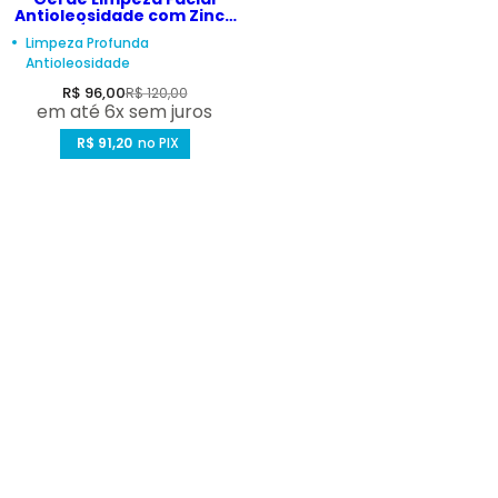
Antioleosidade com Zinco
PCA e Ácido Sebácico –
Limpeza Profunda
Depore Concentrate
Antioleosidade
250ml
P
P
R$ 96,00
R$ 120,00
em até 6x sem juros
r
r
e
R$ 91,20
e
no PIX
ç
ç
o
o
d
n
e
o
v
r
e
m
n
a
d
l
a