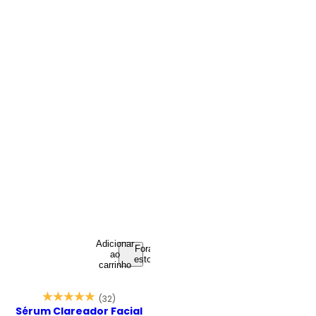
Adicionar
Fora de
ao
estoque
carrinho
(32)
Sérum Clareador Facial