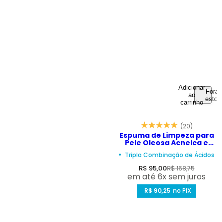
Adicionar
Fora 
ao
estoq
carrinho
(20)
Espuma de Limpeza para
Pele Oleosa Acneica e
com Poros Abertos –
Tripla Combinação de Ácidos
Depore Acne Mousse
150ml
P
P
R$ 95,00
R$ 168,75
em até 6x sem juros
r
r
e
R$ 90,25
e
no PIX
ç
ç
o
o