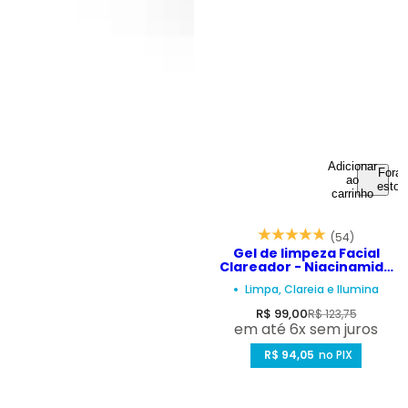
Adicionar
Fora 
ao
estoq
carrinho
(54)
Gel de limpeza Facial
Clareador - Niacinamide
Gel Concentrado 250ml
Limpa, Clareia e Ilumina
P
P
R$ 99,00
R$ 123,75
em até 6x sem juros
r
r
e
R$ 94,05
e
no PIX
ç
ç
o
o