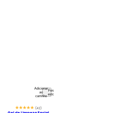
Adicionar
Fora de
ao
estoque
carrinho
(42)
Gel de Limpeza Facial