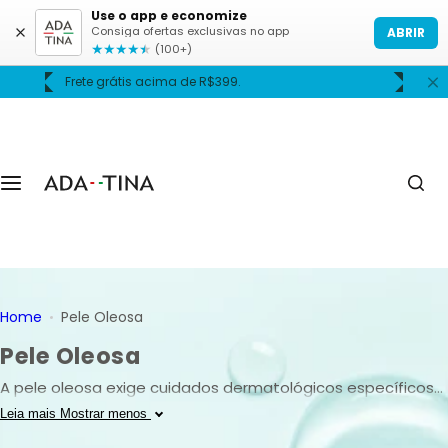
P
Use o app e economize
Consiga ofertas exclusivas no app
ABRIR
u
★
★
★
★
★
(100+)
l
Frete grátis acima de R$399.
A
a
r
p
a
r
a
o
c
o
n
Home
Pele Oleosa
t
Pele Oleosa
e
ú
A pele oleosa exige cuidados dermatológicos específicos
d
para equilibrar a produção de sebo sem agredir ou
Leia mais
Mostrar menos
o
ressecar. A ADA TINA oferece soluções com ativos como