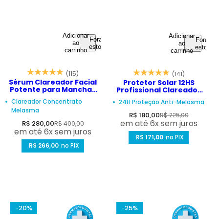
Adicionar
Adicionar
Fora de
Fora de
ao
ao
estoque
estoque
carrinho
carrinho
(115)
(141)
Sérum Clareador Facial
Protetor Solar 12HS
Potente para Manchas
Profissional Clareador
Escuras e Melasma –
Anti-Idade com Vitamina
Clareador Concentrato
24H Proteção Anti-Melasma
Clarivis TX Ultra Clarify
C – Pure C FPS 50 50ml
Melasma
30ml
P
P
R$ 180,00
R$ 225,00
P
P
em até 6x sem juros
R$ 280,00
R$ 400,00
r
r
em até 6x sem juros
r
r
e
R$ 171,00
e
no PIX
e
R$ 266,00
e
no PIX
ç
ç
ç
ç
o
o
o
o
d
n
d
n
e
o
e
o
v
r
v
r
-20%
-25%
e
m