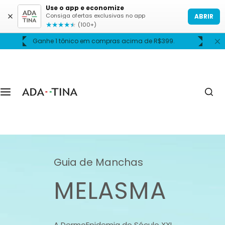
P
Use o app e economize
Consiga ofertas exclusivas no app
ABRIR
u
★
★
★
★
★
(100+)
l
Frete grátis acima de R$399.
a
r
p
a
r
a
o
c
o
n
Guia de Manchas
t
MELASMA
e
ú
d
o
A DermoEpidemia do Século XXI