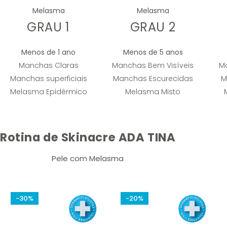
Melasma
Melasma
GRAU 1
GRAU 2
Menos de 1 ano
Menos de 5 anos
Manchas Claras
Manchas Bem Visíveis
Ma
Manchas superficiais
Manchas Escurecidas
M
Melasma Epidérmico
Melasma Misto
Rotina de Skinacre ADA TINA
Pele com Melasma
-30%
-20%