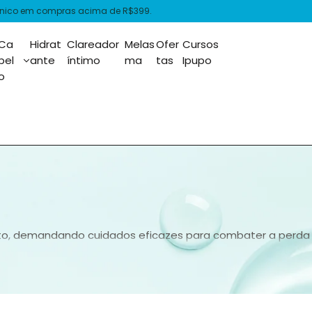
is acima de R$399.
Ca
Hidrat
Clareador
Melas
Ofer
Cursos
bel
ante
íntimo
ma
tas
Ipupo
o
to, demandando cuidados eficazes para combater a perda d
ssão e melhorar a luminosidade, ela promove hidratação prof