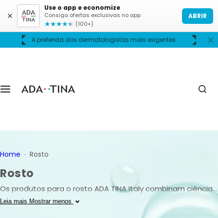
P
Use o app e economize
Consiga ofertas exclusivas no app
ABRIR
u
★
★
★
★
★
(100+)
l
A preferida dos dermatologistas mais exigentes
C
a
r
p
a
r
a
o
c
o
n
Home
Rosto
t
Rosto
e
ú
Os produtos para o rosto ADA TINA Italy combinam ciência
d
dermatológica, tecnologia avançada e ingredientes de
Leia mais
Mostrar menos
o
alta performance para tratar manchas, melasma, acne,