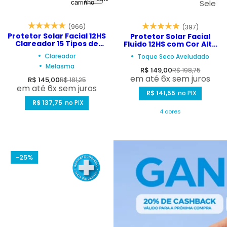
Sele
carrinho
cion
(966)
(397)
e
Protetor Solar Facial 12HS
Protetor Solar Facial
Opç
Clareador 15 Tipos de
Fluido 12HS com Cor Alta
Manchas – Biosole Oxy
Cobertura - Bio.Identique
ões
Clareador
Toque Seco Aveludado
FPS 85 40ml
FPS 75 - 40ml
Melasma
P
P
R$ 149,00
R$ 198,75
P
P
em até 6x sem juros
R$ 145,00
R$ 181,25
r
r
em até 6x sem juros
r
r
e
R$ 141,55
e
no PIX
e
R$ 137,75
e
no PIX
ç
ç
4 cores
ç
ç
o
o
o
o
d
n
d
n
e
o
e
o
v
r
-25%
v
r
e
m
e
m
n
a
n
a
d
l
d
l
a
a