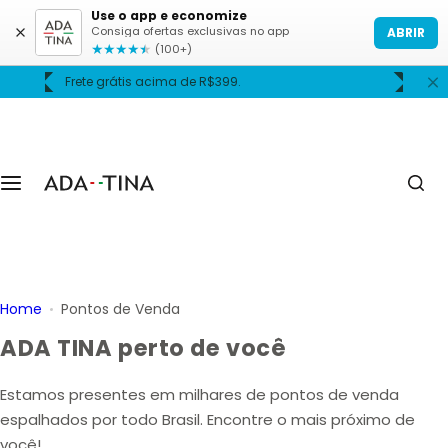
P
Use o app e economize
Consiga ofertas exclusivas no app
ABRIR
u
★
★
★
★
★
(100+)
l
Frete grátis acima de R$399.
A
a
r
p
a
r
a
o
c
o
Home
Pontos de Venda
n
t
ADA TINA perto de você
e
ú
Estamos presentes em milhares de pontos de venda
d
espalhados por todo Brasil. Encontre o mais próximo de
o
você!