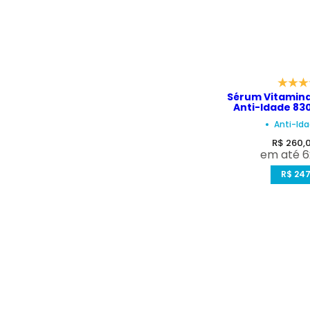
Sérum Vitamina
Anti-Idade 83
Manchas e Rugas
Anti-Id
Intens
P
R$ 260,
em até 6
r
e
R$ 247
ç
o
d
e
v
e
n