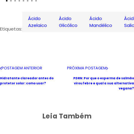
Ácido
Ácido
Ácido
Ácido
Azelaico
Glicólico
Mandélico
Salic
Etiquetas:
POSTAGEM ANTERIOR
PRÓXIMA POSTAGEM
Hidratante clareador antes do
PDRN: Por que o esperma de salmão
protetor solar: como usar?
virou febre e qual a sua alternativa
vegana?
Leia Também