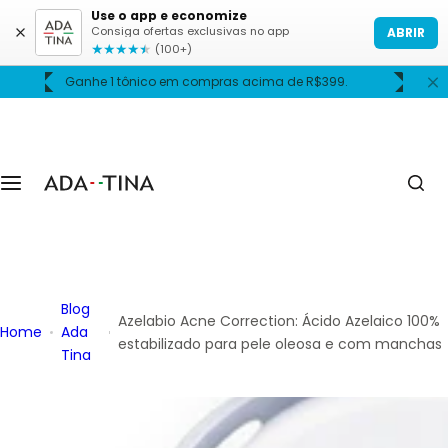
P
Use o app e economize
Consiga ofertas exclusivas no app
ABRIR
u
★
★
★
★
★
(100+)
l
9.
Frete grátis acima de R$399.
a
r
p
a
r
a
o
c
o
Blog
n
Azelabio Acne Correction: Ácido Azelaico 100%
Home
Ada
t
estabilizado para pele oleosa e com manchas
Tina
e
ú
d
o