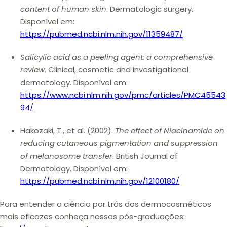
content of human skin
. Dermatologic surgery.
Disponível em:
https://pubmed.ncbi.nlm.nih.gov/11359487/
Salicylic acid as a peeling agent: a comprehensive
review
.
Clinical, cosmetic and investigational
dermatology
. Disponível em:
https://www.ncbi.nlm.nih.gov/pmc/articles/PMC45543
94/
Hakozaki, T., et al
. (2002).
The effect of Niacinamide on
reducing cutaneous pigmentation and suppression
of melanosome transfer
. British Journal of
Dermatology. Disponível em:
https://pubmed.ncbi.nlm.nih.gov/12100180/
Para entender a ciência por trás dos dermocosméticos
mais eficazes conheça nossas pós-graduações: