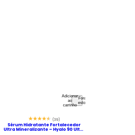
Adicionar
Fora de
ao
estoque
carrinho
(39)
Sérum Hidratante Fortalecedor
Ultra Mineralizante – Hyalo 90 Ultra
Minerals 30ml