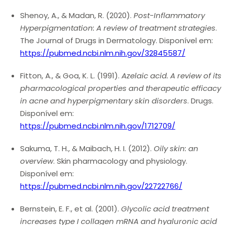
Shenoy, A., & Madan, R
. (2020).
Post-Inflammatory
Hyperpigmentation: A review of treatment strategies
.
The Journal of Drugs in Dermatology
. Disponível em:
https://pubmed.ncbi.nlm.nih.gov/32845587/
Fitton, A., & Goa, K. L
. (1991).
Azelaic acid. A review of its
pharmacological properties and therapeutic efficacy
in acne and hyperpigmentary skin disorders
. Drugs.
Disponível em:
https://pubmed.ncbi.nlm.nih.gov/1712709/
Sakuma, T. H., & Maibach, H. I
. (2012).
Oily skin: an
overview
.
Skin pharmacology and physiology
.
Disponível em:
https://pubmed.ncbi.nlm.nih.gov/22722766/
Bernstein, E. F., et al
. (2001).
Glycolic acid treatment
increases type I collagen mRNA and hyaluronic acid