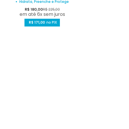
Hidrata, Preenche e Protege
P
P
R$ 180,00
R$ 225,00
em até 6x sem juros
r
r
e
R$ 171,00
e
no PIX
ç
ç
o
o
d
n
e
o
v
r
e
m
n
a
d
l
a