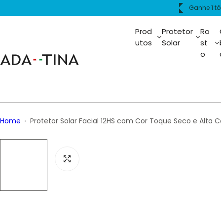
P
INDO15
Ganhe 1 t
u
l
Prod
Protetor
Ro
a
utos
Solar
st
o
r
p
a
r
a
o
Home
Protetor Solar Facial 12HS com Cor Toque Seco e Alta 
c
o
n
t
e
ú
d
o