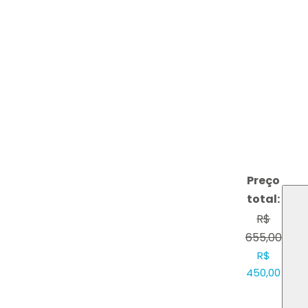
Preço
total:
R$
655,00
R$
450,00