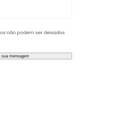
*
g
e
m
*
ios não podem ser deixados
*
e sua mensagem