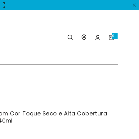
0
0
U
n
i
d
 com Cor Toque Seco e Alta Cobertura
 40ml