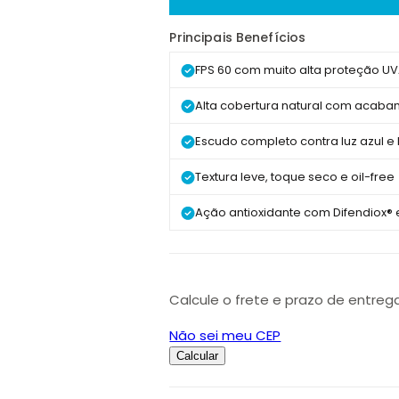
t
i
Principais Benefícios
d
FPS 60 com muito alta proteção U
a
d
Alta cobertura natural com acab
e
Escudo completo contra luz azul e l
Textura leve, toque seco e oil-free
Ação antioxidante com Difendiox® 
Calcule o frete e prazo de entreg
Não sei meu CEP
Calcular