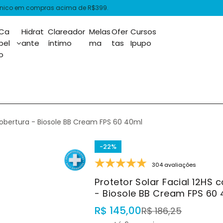
ônico em compras acima de R$399.
Ca
Hidrat
Clareador
Melas
Ofer
Cursos
bel
ante
íntimo
ma
tas
Ipupo
o
Cobertura - Biosole BB Cream FPS 60 40ml
-22%
304 avaliações
Protetor Solar Facial 12HS
- Biosole BB Cream FPS 60
R$ 145,00
R$ 186,25
P
P