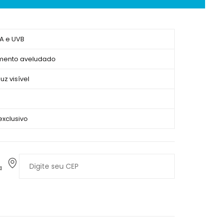
VA e UVB
amento aveludado
uz visível
exclusivo
a