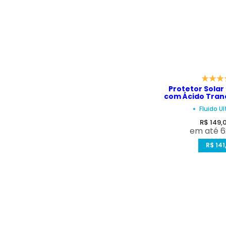
Protetor Solar 
com Ácido Tran
com Manchas e 
Fluido U
TX FPS
P
R$ 149,
em até 6
r
e
R$ 141
ç
o
d
e
v
e