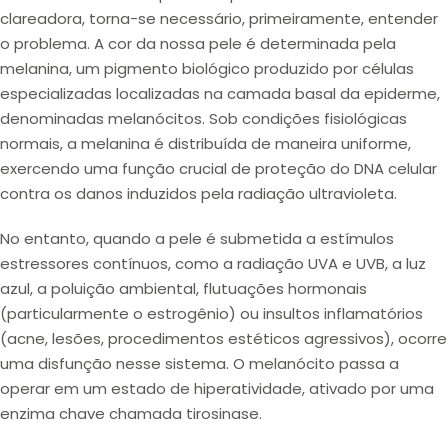
clareadora
, torna-se necessário, primeiramente, entender
o problema. A cor da nossa pele é determinada pela
melanina
, um pigmento biológico produzido por células
especializadas localizadas na camada basal da epiderme,
denominadas
melanócitos
. Sob condições fisiológicas
normais, a melanina é distribuída de maneira uniforme,
exercendo uma função crucial de proteção do DNA celular
contra os danos induzidos pela radiação ultravioleta.
No entanto, quando a pele é submetida a
estímulos
estressores contínuos
, como a
radiação UVA e UVB
, a
luz
azul
, a
poluição ambiental
,
flutuações hormonais
(particularmente o estrogênio) ou
insultos inflamatórios
(acne, lesões, procedimentos estéticos agressivos), ocorre
uma
disfunção
nesse sistema. O melanócito passa a
operar em um estado de
hiperatividade
, ativado por uma
enzima chave chamada
tirosinase
.