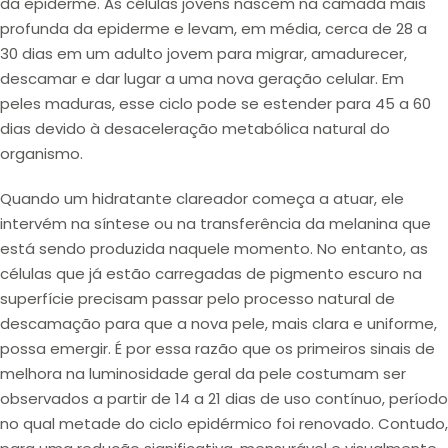
da epiderme
. As células jovens nascem na camada mais
profunda da epiderme e levam, em média, cerca de
28 a
30 dias
em um
adulto jovem
para migrar, amadurecer,
descamar e dar lugar a uma nova geração celular. Em
peles maduras
, esse ciclo pode se estender para
45 a 60
dias
devido à desaceleração metabólica natural do
organismo.
Quando um hidratante clareador começa a atuar, ele
intervém na
síntese
ou na
transferência da melanina
que
está sendo produzida naquele momento. No entanto, as
células que já estão carregadas de pigmento escuro na
superfície precisam passar pelo processo natural de
descamação para que a nova pele, mais clara e uniforme,
possa emergir. É por essa razão que os
primeiros sinais de
melhora na luminosidade geral da pele costumam ser
observados a partir de 14 a 21 dias de uso contínuo
, período
no qual metade do ciclo epidérmico foi renovado. Contudo,