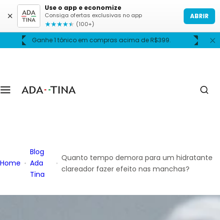
P
Use o app e economize
Consiga ofertas exclusivas no app
ABRIR
u
★
★
★
★
★
(100+)
l
Frete grátis acima de R$399.
a
r
p
a
r
a
o
c
o
Blog
n
Quanto tempo demora para um hidratante
Home
Ada
t
clareador fazer efeito nas manchas?
Tina
e
ú
d
o