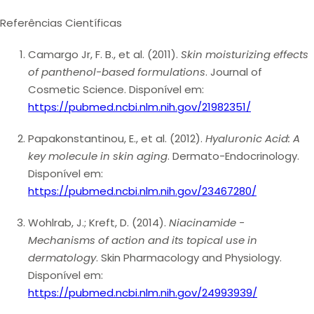
Referências Científicas
Camargo Jr, F. B., et al
. (2011).
Skin moisturizing effects
of panthenol-based formulations
. Journal of
Cosmetic Science. Disponível em:
https://pubmed.ncbi.nlm.nih.gov/21982351/
Papakonstantinou, E., et al
. (2012).
Hyaluronic Acid: A
key molecule in skin aging
. Dermato-Endocrinology.
Disponível em:
https://pubmed.ncbi.nlm.nih.gov/23467280/
Wohlrab, J.; Kreft, D
. (2014).
Niacinamide -
Mechanisms of action and its topical use in
dermatology
. Skin Pharmacology and Physiology.
Disponível em:
https://pubmed.ncbi.nlm.nih.gov/24993939/