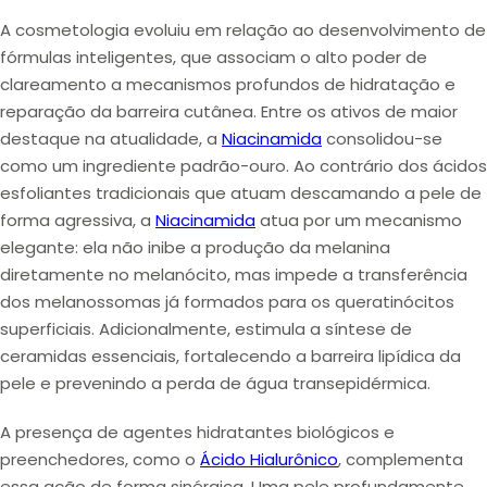
A cosmetologia evoluiu em relação ao desenvolvimento de
fórmulas inteligentes, que associam o
alto poder de
clareamento
a
mecanismos profundos de hidratação
e
reparação da barreira cutânea
. Entre os ativos de maior
destaque na atualidade, a
Niacinamida
consolidou-se
como um
ingrediente padrão-ouro
. Ao contrário dos ácidos
esfoliantes tradicionais que atuam descamando a pele de
forma agressiva, a
Niacinamida
atua por um mecanismo
elegante: ela não inibe a produção da melanina
diretamente no melanócito, mas
impede a transferência
dos melanossomas
já formados para os queratinócitos
superficiais. Adicionalmente,
estimula a síntese de
ceramidas essenciais
,
fortalecendo a barreira lipídica
da
pele e
prevenindo a perda de água
transepidérmica.
A presença de agentes
hidratantes biológicos
e
preenchedores
, como o
Ácido Hialurônico
, complementa
essa ação de forma sinérgica. Uma pele profundamente