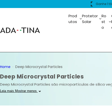
P
ima de R$399.
Frete grát
u
l
Prod
Protetor
Ro
a
utos
Solar
st
o
r
p
a
r
a
o
c
Home
Deep Microcrystal Particles
o
Deep Microcrystal Particles
n
t
Deep Microcrystal Particles são micropartículas de sílic
e
de agulhas metálicas. Diferentes das espículas de esponj
Leia mais
Mostrar menos
ú
de intensificar a produção de colágeno e ampliar de forma 
d
o