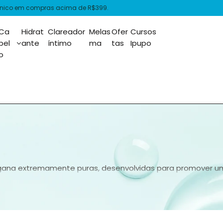
is acima de R$399.
Ca
Hidrat
Clareador
Melas
Ofer
Cursos
bel
ante
íntimo
ma
tas
Ipupo
o
a vegana extremamente puras, desenvolvidas para promover 
a marinha, essas partículas atravessam a epiderme e forma
significativa a permeação dos ativos.