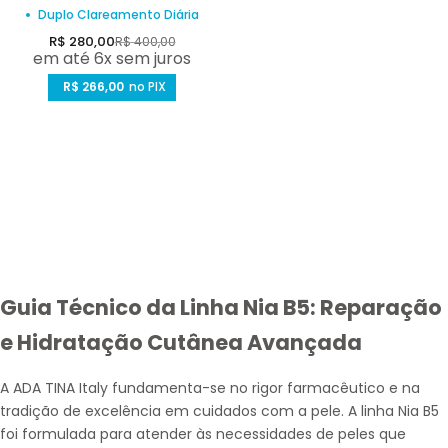
Íntimas – Nia B5 Ultra
Duplo Clareamento Diária
Glow 40ml + Gliventi Bio
Sensitive 100ml
P
P
R$ 280,00
R$ 400,00
em até 6x sem juros
r
r
e
R$ 266,00
e
no PIX
ç
ç
o
o
d
n
e
o
v
r
e
m
n
a
d
l
Guia Técnico da Linha Nia B5: Reparação
a
e Hidratação Cutânea Avançada
A ADA TINA Italy fundamenta-se no
rigor farmacêutico
e na
tradição de excelência
em cuidados com a pele. A
linha Nia B5
foi formulada para atender às necessidades de peles que