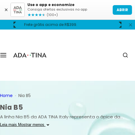
P
Use o app e economize
Consiga ofertas exclusivas no app
ABRIR
u
★
★
★
★
★
(100+)
l
Frete grátis acima de R$399.
A
a
r
p
a
r
a
o
c
o
n
Home
Nia B5
t
Nia B5
e
ú
A linha Nia B5 da ADA TINA Italy representa o ápice da
d
reparação dermatológica, combinando a precisão da
Leia mais
Mostrar menos
o
farmácia italiana com ativos de alta pureza. Desenvolvida