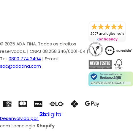
Formulações Conscientes
:
O Nia B5 Ultra Glow é
elaborado sob o conceito de
Clean Beauty
, sendo livre de
parabenos, o que reduz o potencial irritativo em peles
sensíveis.
2007 avaliações reais
© 2025 ADA TINA. Todos os direitos
reservados. | CNPJ 08.258.346/0001-04 |
Tel:
0800 774 2404
| E-mail
sac@adatina.com
Tecnologia Nia B5: Sinergia de Ativos de
Alta Performance
A eficácia da linha Nia B5 reside na combinação estratégica de
três pilares dermatológicos
de grau farmacêutico:
1. Niacinamida (Vitamina B3)
Desenvolvido por
com tecnologia
Shopify
A Niacinamida utilizada pela ADA TINA é de alta pureza. Ela atua