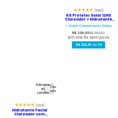
(690)
Kit Protetor Solar 12HS
Clareador + Hidratante
Multi Clareador – Biosole
Duplo Clareamento Diária
Oxy FPS 85 + Nia B5 Ultra
Glow
P
P
R$ 235,00
R$ 362,50
em até 6x sem juros
r
r
e
R$ 223,25
e
no PIX
ç
ç
o
o
d
n
e
o
v
r
e
m
Adicionar
Fora de
ao
n
a
estoque
carrinho
d
l
a
(204)
Hidratante Facial
Clareador com
Niacinamida e Pantenol –