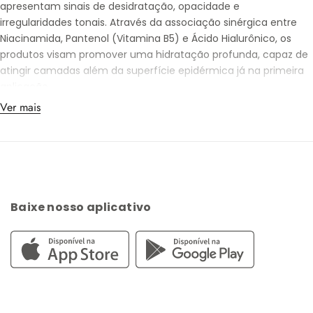
apresentam
sinais de desidratação
,
opacidade
e
irregularidades tonais
. Através da associação sinérgica entre
Niacinamida
,
Pantenol
(Vitamina B5) e
Ácido Hialurônico
, os
produtos visam promover uma
hidratação profunda
, capaz de
atingir camadas além da superfície epidérmica já na primeira
aplicação.
Ver mais
Diferente de hidratantes comuns que apenas formam uma
película superficial, o produto
Nia B5
penetra nas camadas
epidérmicas para promover uma hidratação regenerativa. Este
processo é essencial para mitigar os
efeitos de
agressores
externos
,
procedimentos dermatológicos
e o
envelhecimento
intrínseco
, sendo uma solução adequada para todos os tipos
Baixe nosso aplicativo
de pele que buscam equilíbrio e integridade.
Diferenciais ADA TINA: O DNA da Marca