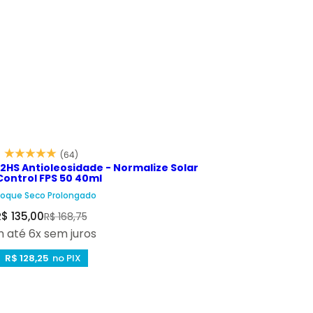
(64)
 12HS Antioleosidade - Normalize Solar
 Control FPS 50 40ml
oque Seco Prolongado
P
P
R$ 135,00
R$ 168,75
r
 até 6x sem juros
e
e
R$ 128,25
no PIX
ç
ç
o
o
d
n