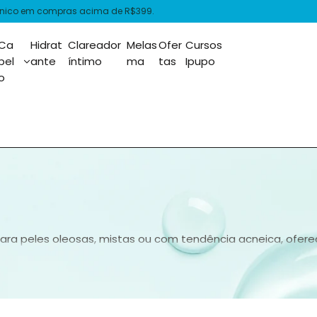
is acima de R$399.
Ca
Hidrat
Clareador
Melas
Ofer
Cursos
bel
ante
íntimo
ma
tas
Ipupo
o
para peles oleosas, mistas ou com tendência acneica, ofer
gia de 12 horas de proteção. Com versões que reduzem por
oproteção eficaz para peles exigentes.