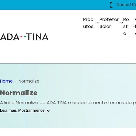
P
ima de R$399.
Frete grát
u
l
Prod
Protetor
Ro
a
utos
Solar
st
o
r
p
a
r
a
o
c
Home
Normalize
o
Normalize
n
t
A linha Normalize da ADA TINA é especialmente formulada 
e
controle de brilho e acabamento matte, aliados à tecnolo
Leia mais
Mostrar menos
ú
previnem manchas, entregando uma rotina completa de fot
d
o