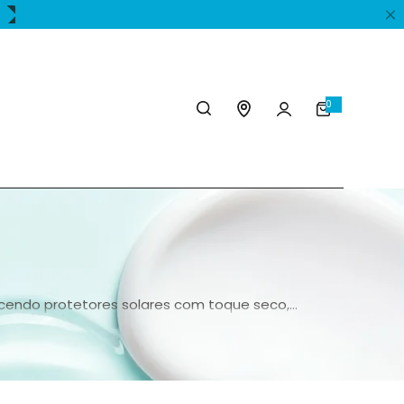
A preferida dos dermatologistas mais exigentes
0
0
U
n
i
d
ecendo protetores solares com toque seco,
os, controlam oleosidade, hidratam sem pesar e