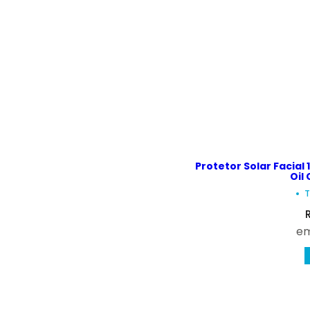
Protetor Solar Facial
Oil
T
r
em