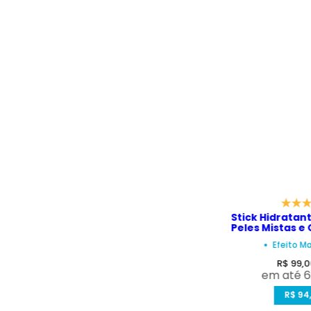
Stick Hidratan
Peles Mistas e
Stick Ult
Efeito M
P
R$ 99,
em até 6
r
e
R$ 94