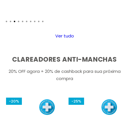
ç
o
d
e
v
Ver tudo
e
n
d
CLAREADORES ANTI-MANCHAS
a
20% OFF agora + 20% de cashback para sua próxima
compra
-20%
-25%