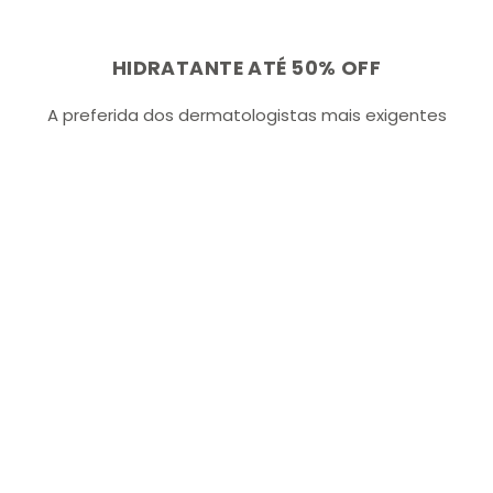
e
m
e
n
a
n
d
l
d
HIDRATANTE ATÉ 50% OFF
a
a
A preferida dos dermatologistas mais exigentes