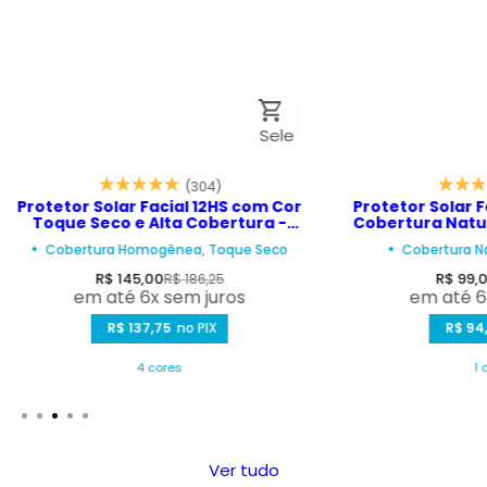
Sele
cion
(304)
e
Protetor Solar Facial 12HS com Cor
Protetor Solar F
Opç
Toque Seco e Alta Cobertura -
Cobertura Natur
Biosole BB Cream FPS 60 40ml
Biosole Flui
ões
Cobertura Homogênea, Toque Seco
Cobertura N
P
P
P
R$ 145,00
R$ 99,
R$ 186,25
em até 6x sem juros
em até 6
r
r
r
e
R$ 137,75
e
no PIX
e
R$ 94
ç
ç
ç
4 cores
1 
o
o
o
d
n
d
e
o
e
v
r
v
Ver tudo