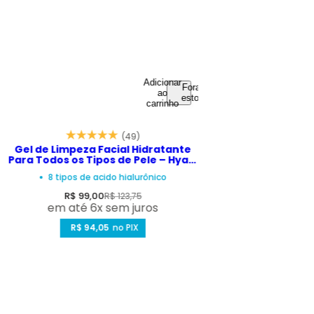
Adicionar
Fora de
ao
estoque
carrinho
(49)
Gel de Limpeza Facial Hidratante
Para Todos os Tipos de Pele – Hyalo
90 Ultra Minerals 250ml
8 tipos de acido hialurônico
P
P
R$ 99,00
R$ 123,75
em até 6x sem juros
r
r
e
R$ 94,05
e
no PIX
ç
ç
o
o
d
n
e
o