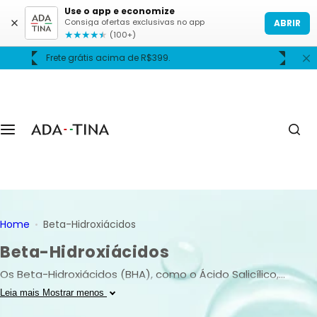
P
Use o app e economize
Consiga ofertas exclusivas no app
ABRIR
u
★
★
★
★
★
(100+)
l
Frete grátis acima de R$399.
A
a
r
p
a
r
a
o
c
o
n
Home
Beta-Hidroxiácidos
t
Beta-Hidroxiácidos
e
ú
Os Beta-Hidroxiácidos (BHA), como o Ácido Salicílico,
d
promovem esfoliação eficaz e controlada dentro dos
Leia mais
Mostrar menos
o
poros, ajudando a desobstruir, reduzir brilho e melhorar a