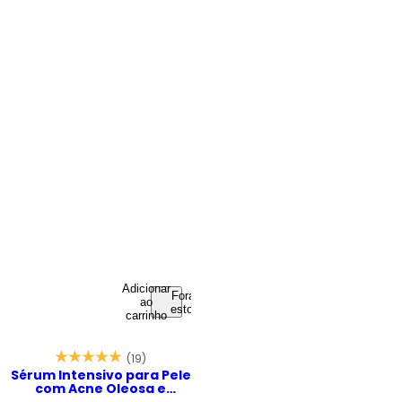
Adicionar
Fora de
ao
estoque
carrinho
(19)
Sérum Intensivo para Pele
com Acne Oleosa e
Marcas – Depore Acne