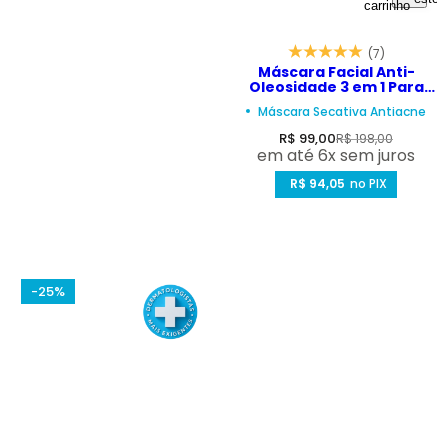
carrinho
(7)
Máscara Facial Anti-
Oleosidade 3 em 1 Para
Acne Marcas e
Máscara Secativa Antiacne
Oleosidade – Depore
Purifying Mask 60ml
P
P
R$ 99,00
R$ 198,00
em até 6x sem juros
r
r
e
R$ 94,05
e
no PIX
ç
ç
o
o
d
n
e
o
-25%
v
r
e
m
n
a
d
l
a