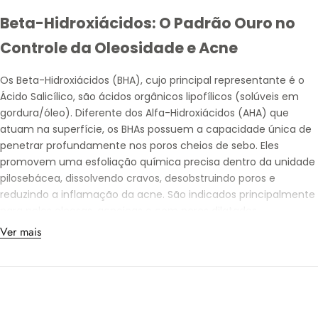
d
l
Beta-Hidroxiácidos: O Padrão Ouro no
a
Controle da Oleosidade e Acne
Os
Beta-Hidroxiácidos (BHA)
, cujo
principal representante é o
Ácido Salicílico
, são ácidos orgânicos lipofílicos (solúveis em
gordura/óleo). Diferente dos Alfa-Hidroxiácidos (AHA) que
atuam na superfície, os BHAs
possuem a capacidade única de
penetrar profundamente nos poros cheios de sebo
. Eles
promovem uma
esfoliação química
precisa dentro da unidade
pilosebácea,
dissolvendo cravos
,
desobstruindo poros
e
reduzindo a inflamação da acne
. São indicados principalmente
para peles oleosas, acneicas e com poros dilatados,
oferecendo renovação celular sem a agressão mecânica dos
Ver mais
esfoliantes físicos.