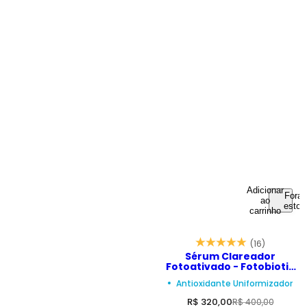
Adicionar
Fora 
ao
estoq
carrinho
(16)
Sérum Clareador
Fotoativado - Fotobiotic
Sun Activated 30ml
Antioxidante Uniformizador
P
P
R$ 320,00
R$ 400,00