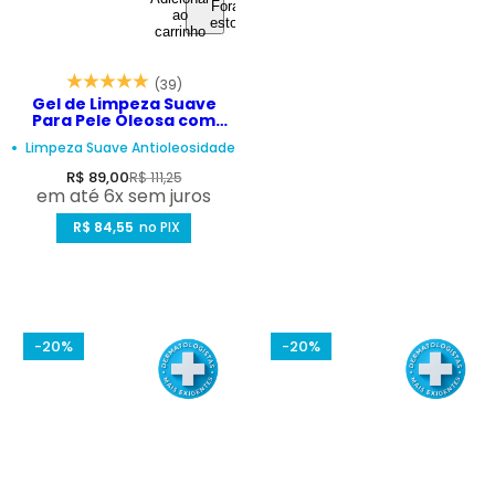
Fora de
ao
estoque
carrinho
(39)
Gel de Limpeza Suave
Para Pele Oleosa com
Niacinamida e Probióticos
Limpeza Suave Antioleosidade
– Depore Ultra Biotic
Cleanser 250ml
P
P
R$ 89,00
R$ 111,25
em até 6x sem juros
r
r
e
R$ 84,55
e
no PIX
ç
ç
o
o
d
n
e
o
-20%
-20%
v
r
e
m
n
a
d
l
a