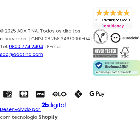
tornando-as disfuncionais e amareladas. O ativo atua
detoxificando grupos carbonila, preservando a
luminosidade e a função proteica.
1999 avaliações reais
© 2025 ADA TINA. Todos os direitos
reservados. | CNPJ 08.258.346/0001-04 |
Tel:
0800 774 2404
| E-mail
sac@adatina.com
Tradução para o Consumidor: O que isso
significa para sua pele?
Traduzindo a proteção molecular para a realidade clínica da
pele:
Manutenção da Firmeza:
Ao bloquear a colagenase
Desenvolvido por
(MMP-1) induzida pelo calor e sol, preserva o estoque de
com tecnologia
Shopify
colágeno da pele, mantendo a densidade e o contorno
facial.
Elasticidade Recuperada:
Impede a reticulação (
cross-