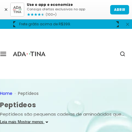
P
Use o app e economize
Consiga ofertas exclusivas no app
ABRIR
u
★
★
★
★
★
(100+)
l
Frete grátis acima de R$399.
A
a
r
p
a
r
a
o
c
o
n
Home
Peptídeos
t
Peptídeos
e
ú
Peptídeos são pequenas cadeias de aminoácidos que
d
atuam como mensageiros biológicos capazes de estimular
Leia mais
Mostrar menos
o
processos essenciais da pele, como produção de