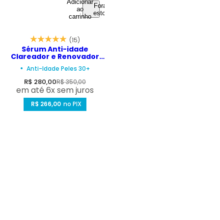
Adicionar
Fora de
ao
estoque
carrinho
(15)
Sérum Anti-idade
Clareador e Renovador
de Peles 30+ - Liqui.Laser
Anti-Idade Peles 30+
30ml
P
P
R$ 280,00
R$ 350,00
em até 6x sem juros
r
r
e
R$ 266,00
e
no PIX
ç
ç
o
o
d
n
e
o
v
r
e
m
n
a
d
l
a