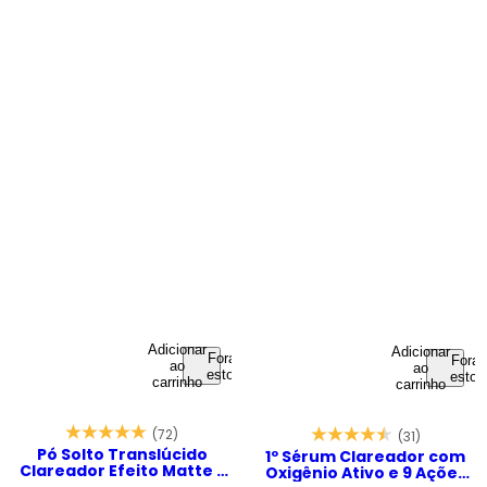
Adicionar
Adicionar
Fora de
Fora 
ao
ao
estoque
estoq
carrinho
carrinho
(72)
(31)
Pó Solto Translúcido
1º Sérum Clareador com
Clareador Efeito Matte -
Oxigênio Ativo e 9 Ações
Niacinamide Powder 20g