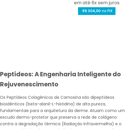
em até 6x sem juros
r
r
e
R$ 304,00
e
no PIX
ç
ç
o
o
d
n
e
o
v
r
e
m
n
a
d
l
Peptídeos: A Engenharia Inteligente do
a
Rejuvenescimento
Os
Peptídeos Colagênicos de Carnosina
são dipeptídeos
bioidênticos (beta-alanil-L-histidina) de alta pureza,
fundamentais para a arquitetura da derme. Atuam como um
escudo dermo-protetor que
preserva a rede de colágeno
contra a degradação térmica (
Radiação Infravermelha
) e o