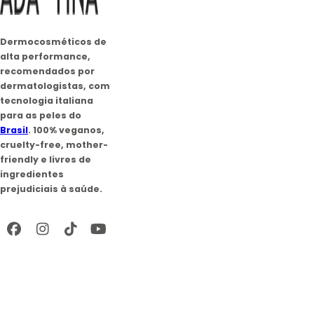
da matriz extracelular sem risco de rejeição ou irritação.
Inibição da MMP-1 via Proteção Mitocondrial (Anti-
Dermocosméticos de
Infravermelho):
A Radiação Infravermelha A (IVA) penetra
alta performance,
profundamente na derme, atingindo as mitocôndrias dos
recomendados por
dermatologistas, com
fibroblastos e gerando espécies reativas de oxigênio
tecnologia italiana
(ROS). Isso sinaliza a produção da enzima
MMP-1
para as peles do
(Colagenase)
, que degrada o colágeno. Os Peptídeos de
Brasil
. 100% veganos,
Carnosina protegem a integridade mitocondrial,
cruelty-free, mother-
bloqueando essa via de destruição.
friendly e livres de
ingredientes
Ação Antiglicante de Sacrifício:
Possuem um grupo amino
prejudiciais à saúde.
livre que compete com as fibras de colágeno pela
ligação com açúcares redutores. Eles se "sacrificam",
ligando-se ao açúcar para formar glicosídeos inofensivos,
impedindo a formação de
AGEs
(
Advanced Glycation
End-products
) e o consequente enrijecimento da pele.
Combate à Carbonilação (Anti-Luz Azul):
A Luz Azul induz
a carbonilação (oxidação) das proteínas da pele,