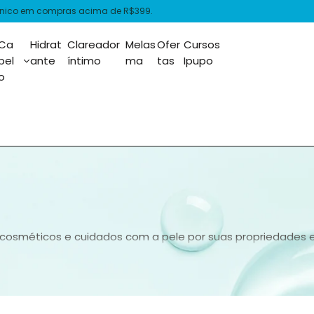
grátis acima de R$399.
Ca
Hidrat
Clareador
Melas
Ofer
Cursos
bel
ante
íntimo
ma
tas
Ipupo
o
cosméticos e cuidados com a pele por suas propriedades esf
), é eficaz no tratamento de manchas, oleosidade excessiva