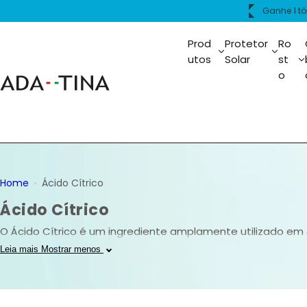
P
 acima de R$399.
Frete 
u
l
Prod
Protetor
Ro
a
utos
Solar
st
o
r
p
a
r
a
o
c
Home
Ácido Cítrico
o
Ácido Cítrico
n
t
O Ácido Cítrico é um ingrediente amplamente utilizado em 
e
ácido, que pertence à classe dos alfa-hidroxiácidos (AHAs
Leia mais
Mostrar menos
ú
mais iluminada, suave e com aparência rejuvenescida.
d
o